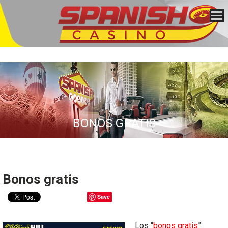
BONOS GRATIS
Bonos gratis
Save
Los “
bonos gratis
”