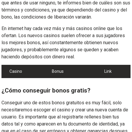
que antes de usar ninguno, te informes bien de cuáles son sus
términos y condiciones, ya que dependiendo del casino y del
bono, las condiciones de liberación variarán.
En internet hay cada vez más y más casinos online que los
ofertan. Los nuevos casinos suelen ofrecer a sus jugadores
los mejores bonos, así constantemente obtienen nuevos
jugadores, y probablemente algunos se queden y acaben
haciendo depósitos con dinero real.
Casino
Bonus
Link
¿Cómo conseguir bonos gratis?
Conseguir uno de estos bonos gratuitos es muy fácil, solo
necesitaremos escoger el casino y crear una nueva cuenta de
usuario. Es importante que al registrarte rellenes bien tus
datos tal y como aparecen en tu documento de identidad, ya
que en el caso de ser erróneos y obtener ganancias despues