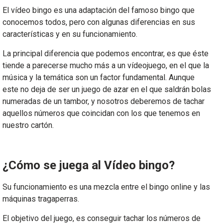
El vídeo bingo es una adaptación del famoso bingo que
conocemos todos, pero con algunas diferencias en sus
características y en su funcionamiento.
La principal diferencia que podemos encontrar, es que éste
tiende a parecerse mucho más a un vídeojuego, en el que la
música y la temática son un factor fundamental. Aunque
este no deja de ser un juego de azar en el que saldrán bolas
numeradas de un tambor, y nosotros deberemos de tachar
aquellos números que coincidan con los que tenemos en
nuestro cartón.
¿Cómo se juega al Vídeo bingo?
Su funcionamiento es una mezcla entre el bingo online y las
máquinas tragaperras.
El objetivo del juego, es conseguir tachar los números de