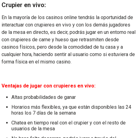
Crupier en vivo:
En la mayoría de los casinos online tendrás la oportunidad de
interactuar con crupieres en vivo y con los demás jugadores
de la mesa en directo, es decir, podrás jugar en un entorno real
con crupieres de carne y hueso que retrasmiten desde
casinos físicos, pero desde la comodidad de tu casa y a
cualquier hora, haciendo sentir al usuario como si estuviera de
forma física en el mismo casino.
Ventajas de jugar con crupieres en vivo:
Altas probabilidades de ganar
Horarios más flexibles, ya que están disponibles las 24
horas los 7 días de la semana
Chatea en tiempo real con el crupier y con el resto de
usuarios de la mesa