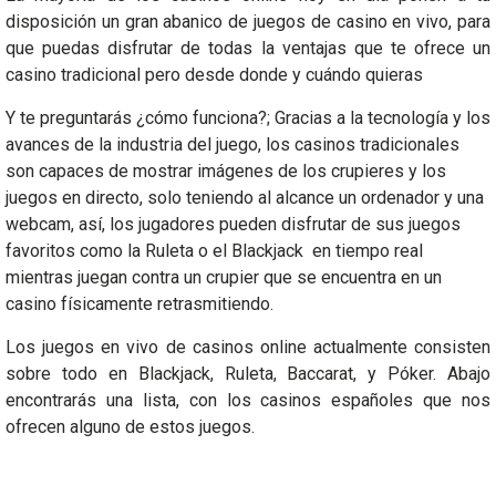
disposición un gran abanico de juegos de casino en vivo, para
que puedas disfrutar de todas la ventajas que te ofrece un
casino tradicional pero desde donde y cuándo quieras
Y te preguntarás ¿cómo funciona?; Gracias a la tecnología y los
avances de la industria del juego, los casinos tradicionales
son capaces de mostrar imágenes de los crupieres y los
juegos en directo, solo teniendo al alcance un ordenador y una
webcam, así, los jugadores pueden disfrutar de sus juegos
favoritos como la Ruleta o el Blackjack en tiempo real
mientras juegan contra un crupier que se encuentra en un
casino físicamente retrasmitiendo.
Los juegos en vivo de casinos online actualmente consisten
sobre todo en Blackjack, Ruleta, Baccarat, y Póker. Abajo
encontrarás una lista, con los casinos españoles que nos
ofrecen alguno de estos juegos.