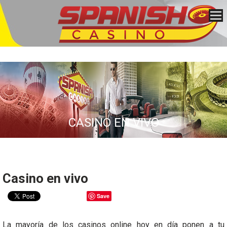
CASINO EN VIVO
Casino en vivo
Save
La mayoría de los casinos online hoy en día ponen a tu