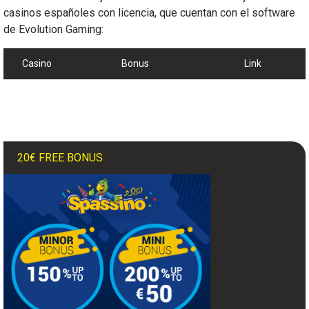
casinos españoles con licencia, que cuentan con el software
de Evolution Gaming:
Casino
Bonus
Link
20€ FREE BONUS