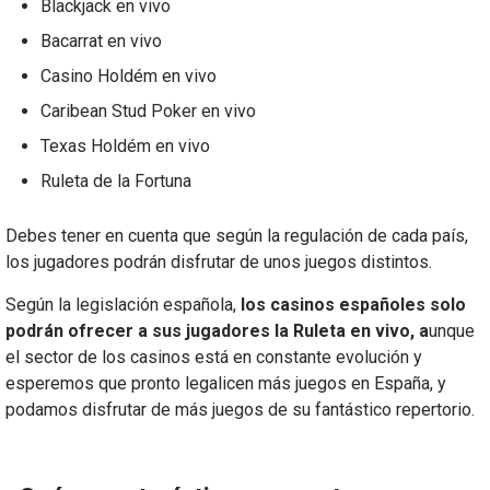
Blackjack en vivo
Bacarrat en vivo
Casino Holdém en vivo
Caribean Stud Poker en vivo
Texas Holdém en vivo
Ruleta de la Fortuna
Debes tener en cuenta que según la regulación de cada país,
los jugadores podrán disfrutar de unos juegos distintos.
Según la legislación española,
los casinos españoles solo
podrán ofrecer a sus jugadores la Ruleta en vivo, a
unque
el sector de los casinos está en constante evolución y
esperemos que pronto legalicen más juegos en España, y
podamos disfrutar de más juegos de su fantástico repertorio.