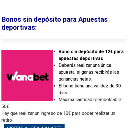
Bonos sin depósito para Apuestas
deportivas:
Bono sin depósito de 12€ para
apuestas deportivas
Deberás realizar una única
apuesta, si ganas recibirás las
ganancias netas.
El bono tiene una validez de 30
días
Máxima cantidad reembolsable:
50€.
Hay que realizar un ingreso de 10€ para poder realizar un
retiro