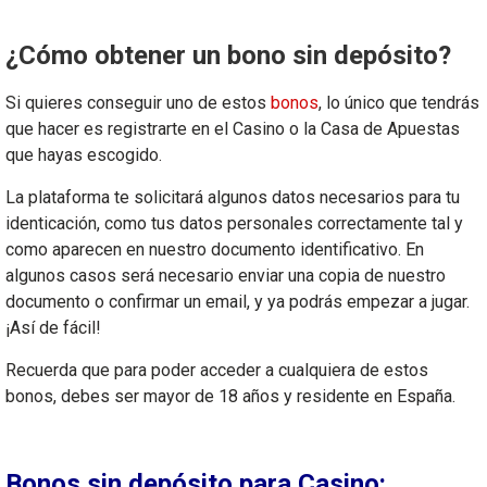
¿Cómo obtener un bono sin depósito?
Si quieres conseguir uno de estos
bonos
, lo único que tendrás
que hacer es registrarte en el Casino o la Casa de Apuestas
que hayas escogido.
La plataforma te solicitará algunos datos necesarios para tu
identicación, como tus datos personales correctamente tal y
como aparecen en nuestro documento identificativo. En
algunos casos será necesario enviar una copia de nuestro
documento o confirmar un email, y ya podrás empezar a jugar.
¡Así de fácil!
Recuerda que para poder acceder a cualquiera de estos
bonos, debes ser mayor de 18 años y residente en España.
Bonos sin depósito para Casino: