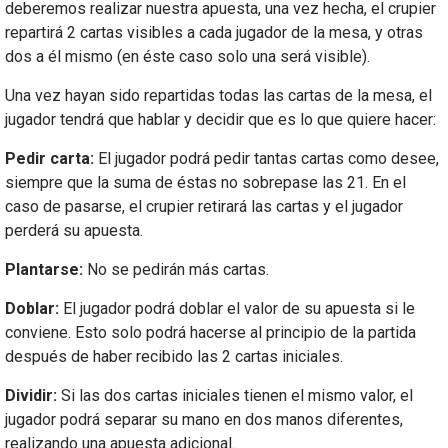
deberemos realizar nuestra apuesta, una vez hecha, el crupier
repartirá 2 cartas visibles a cada jugador de la mesa, y otras
dos a él mismo (en éste caso solo una será visible).
Una vez hayan sido repartidas todas las cartas de la mesa, el
jugador tendrá que hablar y decidir que es lo que quiere hacer:
Pedir carta:
El jugador podrá pedir tantas cartas como desee,
siempre que la suma de éstas no sobrepase las 21. En el
caso de pasarse, el crupier retirará las cartas y el jugador
perderá su apuesta.
Plantarse:
No se pedirán más cartas.
Doblar:
El jugador podrá doblar el valor de su apuesta si le
conviene. Esto solo podrá hacerse al principio de la partida
después de haber recibido las 2 cartas iniciales.
Dividir:
Si las dos cartas iniciales tienen el mismo valor, el
jugador podrá separar su mano en dos manos diferentes,
realizando una apuesta adicional.