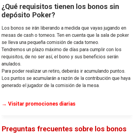
¿Qué requisitos tienen los bonos sin
depósito Poker?
Los bonos se irán liberando a medida que vayas jugando en
mesas de cash o torneos. Ten en cuenta que la sala de poker
se lleva una pequeña comisión de cada torneo.
Tendremos un plazo máximo de días para cumplir con los
requisitos, de no ser así, el bono y sus beneficios serán
anulados.
Para poder realizar un retiro, deberás ir acumulando puntos.
Los puntos se acumularán a razón de la contribución que haya
generado el jugador de la comisión de la mesa.
→ Visitar promociones diarias
Preguntas frecuentes sobre los bonos