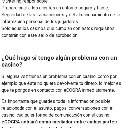
Marketing responsable.
Proporcionar a los clientes un entorno seguro y fiable.
Seguridad de las transacciones y del almacenamiento de la
información personal de los jugadores.
Solo aquellos casinos que cumplan con estos requisitos
contarán con este sello de aprobación.
¿Qué hago si tengo algún problema con un
casino?
Si alguna vez tienes un problema con un casino, como por
ejemplo que éste no quiera devolverte tu dinero, lo mejor es
que te pongas en contacto con eCOGRA inmediatamente.
Es importante que guardes toda la información posible
relacionada con el asunto, pagos, conversaciones con el
casino, cualquier forma de comunicación con el casino
eCOGRA actuará como mediador entre ambas partes