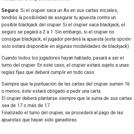
Seguro
: Si el crupier saca un As en sus cartas iniciales,
tendrás la posibilidad de asegurar tu apuesta contra un
posible blackjack del crupier. Si el crupier saca blackjack, el
seguro se pagará a 2 a 1. Sin embargo, si el crupier no
consigue blackjack, el jugador perderá la apuesta (esta opción
solo estará disponible en algunas modalidades de blackjack).
Cuando todos los jugadores hayan hablado, pasará a ser el
turno del crupier. En este caso, el crupier estará sujeto a unas
reglas fijas que deberá cumplir en todo caso:
Siempre que la puntuación de las cartas del crupier sumen 16
o menos, éste estará obligado a pedir una carta.
El crupier deberá plantarse siempre que la suma de sus cartas
sea de 17 o más de 17.
Finalizado el turno del crupier, se procederá al pago de las
apuestas que hayan sido ganadoras.