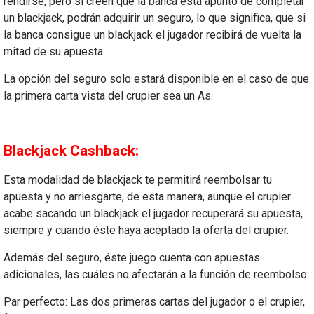
rendirse, pero si creen que la banca está apunto de completar
un blackjack, podrán adquirir un seguro, lo que significa, que si
la banca consigue un blackjack el jugador recibirá de vuelta la
mitad de su apuesta.
La opción del seguro solo estará disponible en el caso de que
la primera carta vista del crupier sea un As.
Blackjack Cashback:
Esta modalidad de blackjack te permitirá reembolsar tu
apuesta y no arriesgarte, de esta manera, aunque el crupier
acabe sacando un blackjack el jugador recuperará su apuesta,
siempre y cuando éste haya aceptado la oferta del crupier.
Además del seguro, éste juego cuenta con apuestas
adicionales, las cuáles no afectarán a la función de reembolso:
Par perfecto: Las dos primeras cartas del jugador o el crupier,