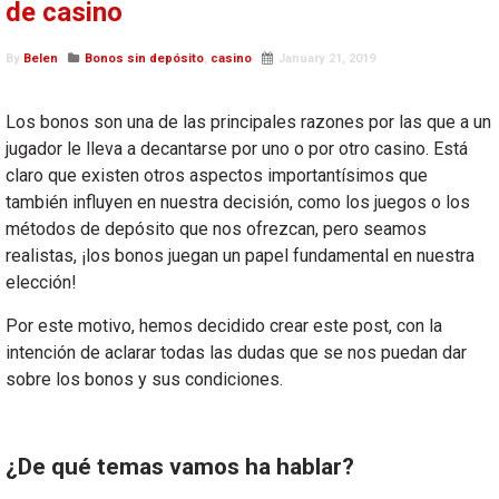
de casino
By
Belen
Bonos sin depósito
,
casino
January 21, 2019
Los bonos son una de las principales razones por las que a un
jugador le lleva a decantarse por uno o por otro casino. Está
claro que existen otros aspectos importantísimos que
también influyen en nuestra decisión, como los juegos o los
métodos de depósito que nos ofrezcan, pero seamos
realistas, ¡los bonos juegan un papel fundamental en nuestra
elección!
Por este motivo, hemos decidido crear este post, con la
intención de aclarar todas las dudas que se nos puedan dar
sobre los bonos y sus condiciones.
¿De qué temas vamos ha hablar?