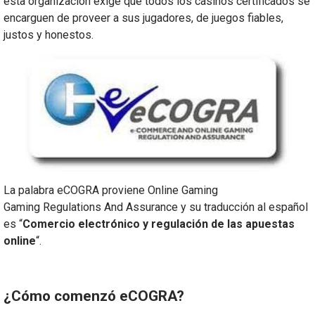
ésta organización exige que todos los casinos certificados se
encarguen de proveer a sus jugadores, de juegos fiables,
justos y honestos.
La palabra eCOGRA proviene Online Gaming
Gaming Regulations And Assurance y su traducción al español
es “
Comercio electrónico y regulación de las apuestas
online
“.
¿Cómo comenzó eCOGRA?