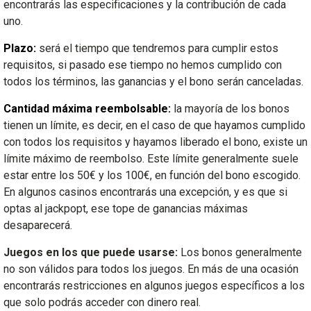
encontrarás las especificaciones y la contribución de cada
uno.
Plazo:
será el tiempo que tendremos para cumplir estos
requisitos, si pasado ese tiempo no hemos cumplido con
todos los términos, las ganancias y el bono serán canceladas.
Cantidad máxima reembolsable:
la mayoría de los bonos
tienen un límite, es decir, en el caso de que hayamos cumplido
con todos los requisitos y hayamos liberado el bono, existe un
límite máximo de reembolso. Este límite generalmente suele
estar entre los 50€ y los 100€, en función del bono escogido.
En algunos casinos encontrarás una excepción, y es que si
optas al jackpopt, ese tope de ganancias máximas
desaparecerá.
Juegos en los que puede usarse:
Los bonos generalmente
no son válidos para todos los juegos. En más de una ocasión
encontrarás restricciones en algunos juegos específicos a los
que solo podrás acceder con dinero real.