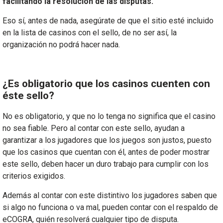
facilitando la resolución de las disputas.
Eso sí, antes de nada, asegúrate de que el sitio esté incluido
en la lista de casinos con el sello, de no ser así, la
organización no podrá hacer nada.
¿Es obligatorio que los casinos cuenten con
éste sello?
No es obligatorio, y que no lo tenga no significa que el casino
no sea fiable. Pero al contar con este sello, ayudan a
garantizar a los jugadores que los juegos son justos, puesto
que los casinos que cuentan con él, antes de poder mostrar
este sello, deben hacer un duro trabajo para cumplir con los
criterios exigidos.
Además al contar con este distintivo los jugadores saben que
si algo no funciona o va mal, pueden contar con el respaldo de
eCOGRA, quién resolverá cualquier tipo de disputa.