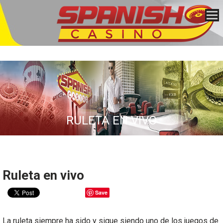
RULETA EN VIVO
Ruleta en vivo
Save
La ruleta siempre ha sido y sigue siendo uno de los juegos de