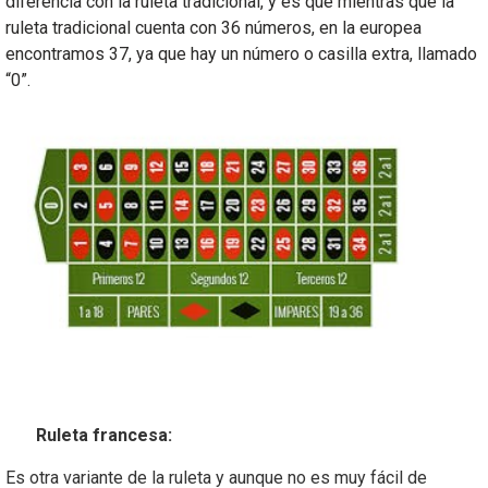
diferencia con la ruleta tradicional, y es que mientras que la
ruleta tradicional cuenta con 36 números, en la europea
encontramos 37, ya que hay un número o casilla extra, llamado
“0”.
Ruleta francesa:
Es otra variante de la ruleta y aunque no es muy fácil de