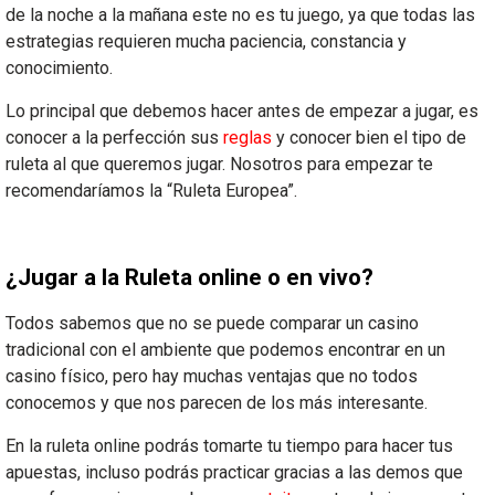
de la noche a la mañana este no es tu juego, ya que todas las
estrategias requieren mucha paciencia, constancia y
conocimiento.
Lo principal que debemos hacer antes de empezar a jugar, es
conocer a la perfección sus
reglas
y conocer bien el tipo de
ruleta al que queremos jugar. Nosotros para empezar te
recomendaríamos la “Ruleta Europea”.
¿Jugar a la Ruleta online o en vivo?
Todos sabemos que no se puede comparar un casino
tradicional con el ambiente que podemos encontrar en un
casino físico, pero hay muchas ventajas que no todos
conocemos y que nos parecen de los más interesante.
En la ruleta online podrás tomarte tu tiempo para hacer tus
apuestas, incluso podrás practicar gracias a las demos que