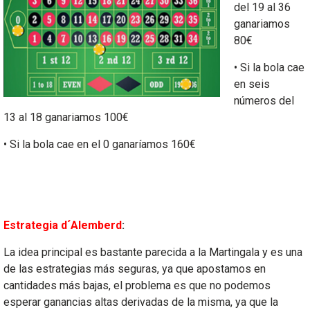
del 19 al 36
ganariamos
80€
• Si la bola cae
en seis
números del
13 al 18 ganariamos 100€
• Si la bola cae en el 0 ganaríamos 160€
Estrategia d´Alemberd
:
La idea principal es bastante parecida a la Martingala y es una
de las estrategias más seguras, ya que apostamos en
cantidades más bajas, el problema es que no podemos
esperar ganancias altas derivadas de la misma, ya que la