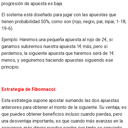
progresión de apuesta es baja.
El sistema está diseñado para jugar con las apuestas que
tienen probabilidad 50%, como son (rojo, negro, par, inpar, 1-18,
19-6).
Ejemplo: Haremos una pequeña apuesta al rojo de 2€, si
ganamos subiremos nuestra apuesta 1€ más, pero si
perdemos, la siguiente apuesta que haremos será de 1€
menos, y seguiremos haciendo apuestas siguiendo ese
principio.
Estrategia de Fibonnacci
:
Esta estrategia supone apostar sumando las dos apuestas
anteriores para obtener el monto de la siguiente. Su ventaja, es
que puedes obtener beneficios incluso cuando pierdas, pero
una desventaja importante, es que cuando más avanzas en la
secuencia, más dinero puedes perder, por tanto se convierte