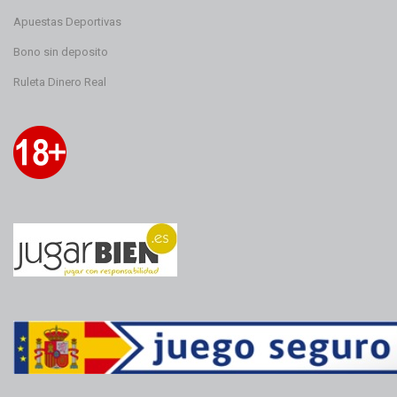
Apuestas Deportivas
Bono sin deposito
Ruleta Dinero Real