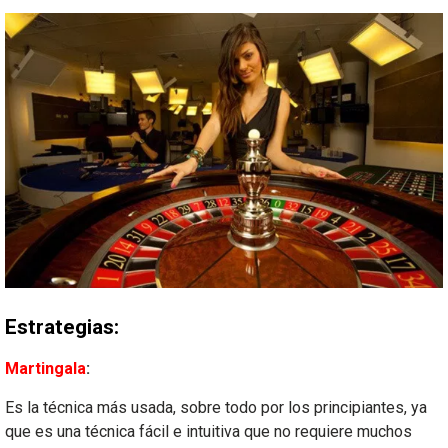
Estrategias:
Martingala
:
Es la técnica más usada, sobre todo por los principiantes, ya
que es una técnica fácil e intuitiva que no requiere muchos