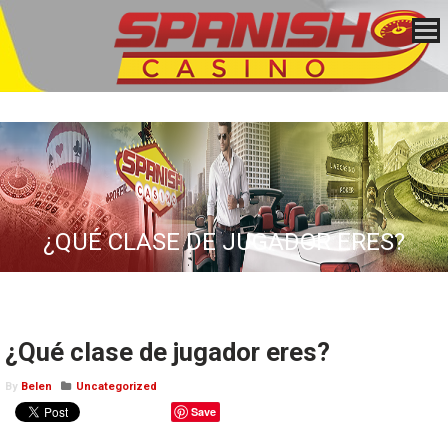
¿QUÉ CLASE DE JUGADOR ERES?
¿Qué clase de jugador eres?
By
Belen
Uncategorized
Save