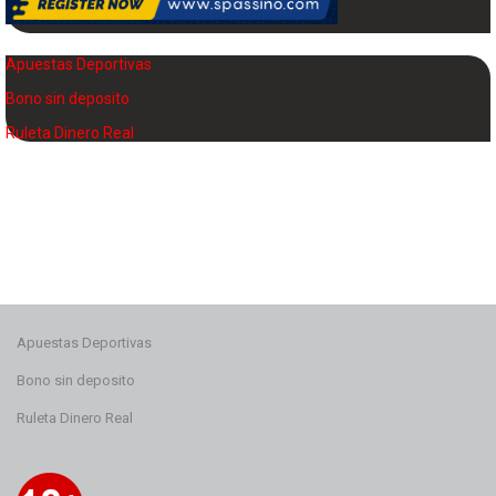
Apuestas Deportivas
Bono sin deposito
Ruleta Dinero Real
Apuestas Deportivas
Bono sin deposito
Ruleta Dinero Real