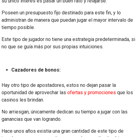
su único interés es pasar un buen rato y relajarse.
Poseen un presupuesto fijo destinado para este fin, y lo
administran de manera que puedan jugar el mayor intervalo de
tiempo posible.
Este tipo de jugador no tiene una estrategia predeterminada, si
no que se guía más por sus propias intuiciones.
Cazadores de bonos:
Hay otro tipo de apostadores, estos no dejan pasar la
oportunidad de aprovechar las
ofertas y promociones
que los
casinos les brindan.
No arriesgan, únicamente dedican su tiempo a jugar con las
ganancias que van logrando.
Hace unos años existia una gran cantidad de este tipo de