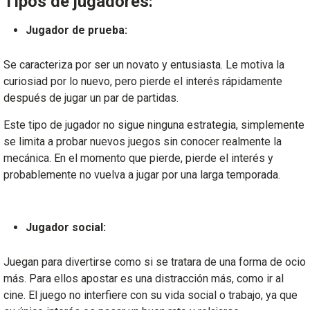
Tipos de jugadores:
Jugador de prueba:
Se caracteriza por ser un novato y entusiasta. Le motiva la
curiosiad por lo nuevo, pero pierde el interés rápidamente
después de jugar un par de partidas.
Este tipo de jugador no sigue ninguna estrategia, simplemente
se limita a probar nuevos juegos sin conocer realmente la
mecánica. En el momento que pierde, pierde el interés y
probablemente no vuelva a jugar por una larga temporada.
Jugador social:
Juegan para divertirse como si se tratara de una forma de ocio
más. Para ellos apostar es una distracción más, como ir al
cine. El juego no interfiere con su vida social o trabajo, ya que