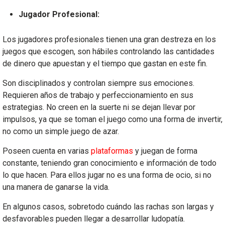
Jugador Profesional:
Los jugadores profesionales tienen una gran destreza en los
juegos que escogen, son hábiles controlando las cantidades
de dinero que apuestan y el tiempo que gastan en este fin.
Son disciplinados y controlan siempre sus emociones.
Requieren años de trabajo y perfeccionamiento en sus
estrategias. No creen en la suerte ni se dejan llevar por
impulsos, ya que se toman el juego como una forma de invertir,
no como un simple juego de azar.
Poseen cuenta en varias
plataformas
y juegan de forma
constante, teniendo gran conocimiento e información de todo
lo que hacen. Para ellos jugar no es una forma de ocio, si no
una manera de ganarse la vida.
En algunos casos, sobretodo cuándo las rachas son largas y
desfavorables pueden llegar a desarrollar ludopatía.