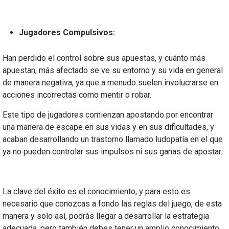
Jugadores Compulsivos:
Han perdido el control sobre sus apuestas, y cuánto más
apuestan, más afectado se ve su entorno y su vida en general
de manera negativa, ya que a menudo suelen involucrarse en
acciones incorrectas como mentir o robar.
Este tipo de jugadores comienzan apostando por encontrar
una manera de escape en sus vidas y en sus dificultades, y
acaban desarrollando un trastorno llamado ludopatía en el que
ya no pueden controlar sus impulsos ni sus ganas de apostar.
La clave del éxito es el conocimiento, y para esto es
necesario que conozcas a fondo las reglas del juego, de esta
manera y solo así, podrás llegar a desarrollar la estrategia
adecuada, pero también debes tener un amplio conocimiento