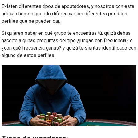
Existen diferentes tipos de apostadores, y nosotros con este
artículo hemos querido diferenciar los diferentes posibles
perfiles que se pueden dar.
Si quieres saber en qué grupo te encuentras tú, quizá debas
hacerte algunas preguntas del tipo ¿juegas con frecuencia? o
¿con qué frecuencia ganas? y quizá te sientas identificado con
alguno de estos perfiles.