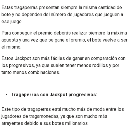
Estas tragaperras presentan siempre la misma cantidad de
bote y no dependen del número de jugadores que jueguen a
ese juego.
Para conseguir el premio deberás realizar siempre la máxima
apuesta y una vez que se gane el premio, el bote vuelve a ser
el mismo.
Estos Jackpot son más fáciles de ganar en comparación con
los progresivos, ya que suelen tener menos rodillos y por
tanto menos combinaciones.
Tragaperras con Jackpot progresivos:
Este tipo de tragaperras está mucho más de moda entre los
jugadores de tragamonedas, ya que son mucho más
atrayentes debido a sus botes millonarios.