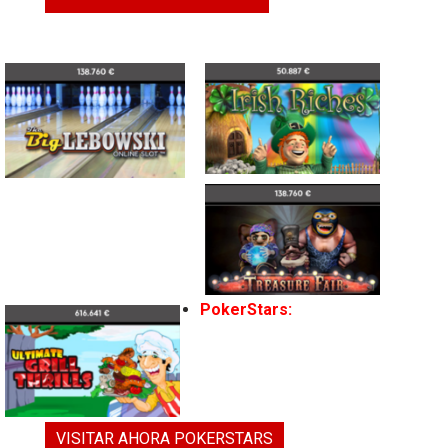
PokerStars:
VISITAR AHORA POKERSTARS