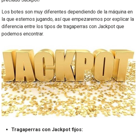
Los botes son muy diferentes dependiendo de la máquina en
la que estemos jugando, así que empezaremos por explicar la
diferencia entre los tipos de tragaperras con Jackpot que
podemos encontrar.
Tragaperras con Jackpot fijos: