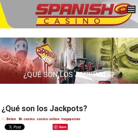
¿QUÉ SON LOS JACKPOTS?
¿Qué son los Jackpots?
By
Belen
casino
,
casino online
,
tragaperras
Save