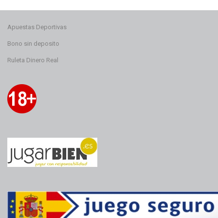
Apuestas Deportivas
Bono sin deposito
Ruleta Dinero Real