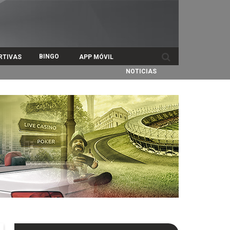
BINGO
RTIVAS
APP MÓVIL
NOTICIAS