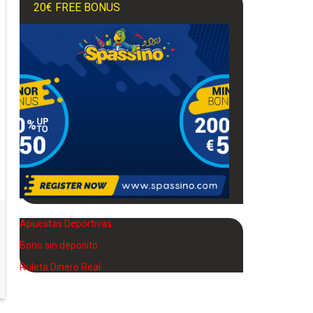
20€ FREE BONUS
Apuestas Deportivas
Bono sin deposito
Ruleta Dinero Real