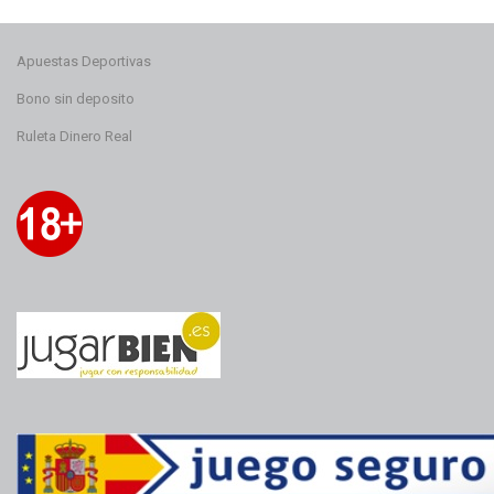
Apuestas Deportivas
Bono sin deposito
Ruleta Dinero Real