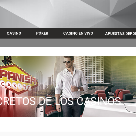
CASINO
PÓKER
CASINO EN VIVO
APUESTAS DEPO
CRETOS DE LOS CASINOS