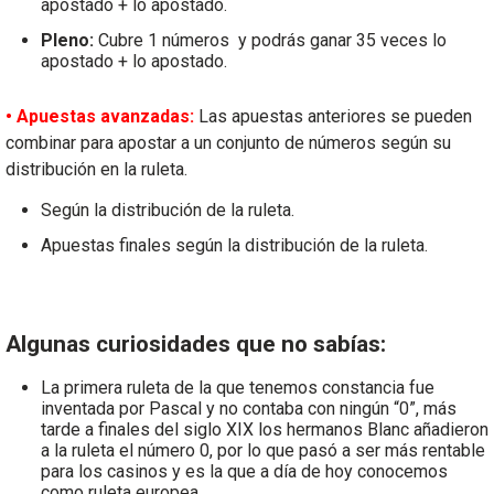
apostado + lo apostado.
Pleno:
Cubre 1 números y podrás ganar 35 veces lo
apostado + lo apostado.
• Apuestas avanzadas:
Las apuestas anteriores se pueden
combinar para apostar a un conjunto de números según su
distribución en la ruleta.
Según la distribución de la ruleta.
Apuestas finales según la distribución de la ruleta.
Algunas curiosidades que no sabías:
La primera ruleta de la que tenemos constancia fue
inventada por Pascal y no contaba con ningún “0”, más
tarde a finales del siglo XIX los hermanos Blanc añadieron
a la ruleta el número 0, por lo que pasó a ser más rentable
para los casinos y es la que a día de hoy conocemos
como ruleta europea.