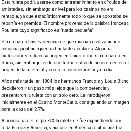
Esta ruleta podía usarse como entretenimiento en círculos de
amistades, sin embargo a nivel para los casinos no era
rentable, ya que estadísticamente todo lo que se apostaba se
repartía en premios. El nombre provenía de la palabra francesa
Roullete cuyo significado es “rueda pequeña”.
Sin embargo hay evidencias de que muchas civilizaciones
antiguas jugaban a juegos bastante similares. Algunos
historiadores sitúan su origen en China, otros sin embargo en
Roma, sin embargo, en lo que todos están de acuerdo es en el
origen de la ruleta tal y como lo conocemos hoy en día.
Años más tarde, en 1804 los hermanos Francois y Louis Blanc
decidieron ir un paso más lejos que la competencia y
presentaron la ruleta con un solo cero. La introdujeron
inicialmente en el Casino MonteCarlo, consiguiendo un margen
para la casa del 2.7%.
A principios del siglo XIX la ruleta se fue expandiendo por
toda Europa y América, y aunque en América recibió una fría