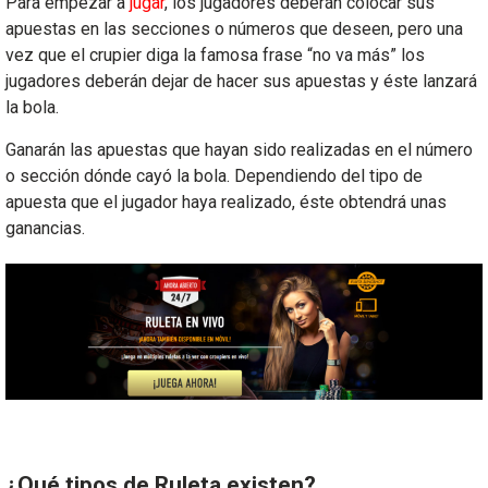
Para empezar a
jugar
, los jugadores deberán colocar sus
apuestas en las secciones o números que deseen, pero una
vez que el crupier diga la famosa frase “no va más” los
jugadores deberán dejar de hacer sus apuestas y éste lanzará
la bola.
Ganarán las apuestas que hayan sido realizadas en el número
o sección dónde cayó la bola. Dependiendo del tipo de
apuesta que el jugador haya realizado, éste obtendrá unas
ganancias.
¿Qué tipos de Ruleta existen?