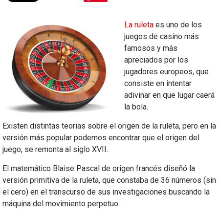
La ruleta
es uno de los
juegos de casino más
famosos y más
apreciados por los
jugadores europeos, que
consiste en intentar
adivinar en que lugar caerá
la bola.
Existen distintas teorias sobre el origen de la ruleta, pero en la
versión más popular podemos encontrar que el origen del
juego, se remonta al siglo XVII.
El matemático Blaise Pascal de origen francés diseñó la
versión primitiva de la ruleta, que constaba de 36 números (sin
el cero) en el transcurso de sus investigaciones buscando la
máquina del movimiento perpetuo.