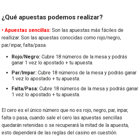
¿Qué apuestas podemos realizar?
• Apuestas sencillas:
Son las apuestas más fáciles de
reallizar. Son las apuestas conocidas como rojo/negro,
par/inpar, falta/pasa.
Rojo/Negro:
Cubre 18 números de la mesa y podrás
ganar 1 vez lo apostado + tu apuesta.
Par/Impar:
Cubre 18 números de la mesa y podrás ganar
1 vez lo apostado + tu apuesta.
Falta/Pasa:
Cubre 18 números de la mesa y podrás ganar
1 vez lo apostado + tu apuesta.
El cero es el único número que no es rojo, negro, par, inpar,
falta o pasa, cuando sale el cero las apuestas sencillas
quedarán retenidas o se recuperará la mitad de la apuesta,
esto dependerá de las reglas del casino en cuestión.