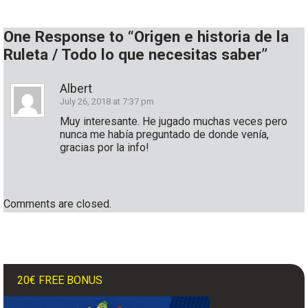
One Response to “Origen e historia de la
Ruleta / Todo lo que necesitas saber”
Albert
July 26, 2018 at 7:37 pm
Muy interesante. He jugado muchas veces pero
nunca me había preguntado de donde venía,
gracias por la info!
Comments are closed.
20€ FREE BONUS