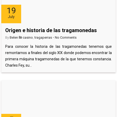
19
July
Origen e historia de las tragamonedas
By
Belen
casino
,
tragaperras
•
No Comments
Para conocer la historia de las tragamonedas tenemos que
remontarnos a finales del siglo XIX donde podemos encontrar la
primera máquina tragamonedas de la que tenemos constancia.
Charles Fey, su…