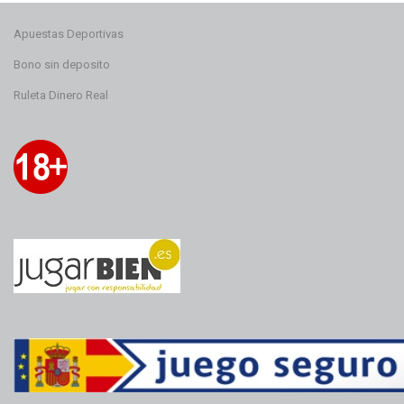
Apuestas Deportivas
Bono sin deposito
Ruleta Dinero Real