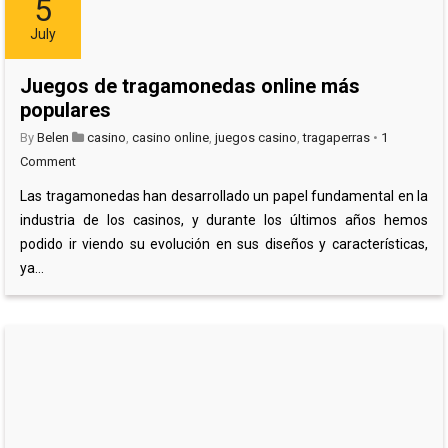
5
July
Juegos de tragamonedas online más
populares
By
Belen
casino
,
casino online
,
juegos casino
,
tragaperras
•
1
Comment
Las tragamonedas han desarrollado un papel fundamental en la
industria de los casinos, y durante los últimos años hemos
podido ir viendo su evolución en sus diseños y características,
ya…